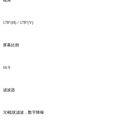
视角
178°(H) / 178°(V)
屏幕比例
16:9
滤波器
3D梳状滤波，数字降噪