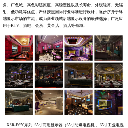
角、广色域、高色彩还原度、高稳定性以及长寿命、外观轻薄、无辐
射、低功耗等优点，严格按照国际行业标准进行设计，逐步跻身于终
端显示市场的主流，成为商业领域后端显示设备的最佳选择；广泛应
用于KTV、酒吧、会所、黄金店、酒店等领域。
XSR-E650系列 65寸商用显示器（65寸防爆电视机 、65寸工业电视