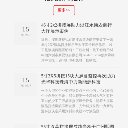
更多>>
46寸2x2拼接屏助力浙江永康农商行
15
大厅展示案例
2019/5
​​近日，深圳新视锐在浙江永康农商行安装了一套
46寸2X2液晶拼接屏用于大厅宣传展示作用，以
下是该项目配置明细：工程材料：此工程所用材
料由深圳市新视锐有限公司xinshirui.com独家承制,
其中包括： 高清HDMI线材，控制线…
5寸3X5拼接15块大屏幕监控再次助力
15
光华科技珠海中力新能源科技
2019/5
​​一个大型的企业监控室是必不可少的，也代表着
企业自身的形象，那么想要一个高端大气的监控
室自然少不了液晶拼接屏显示设备，随着大屏幕
液晶拼接屏的不断发展，光华科技珠海中力新能
源科技决定采用深圳新视锐55寸液晶拼…
55寸液晶拼接屏成功亮相于广州熙园