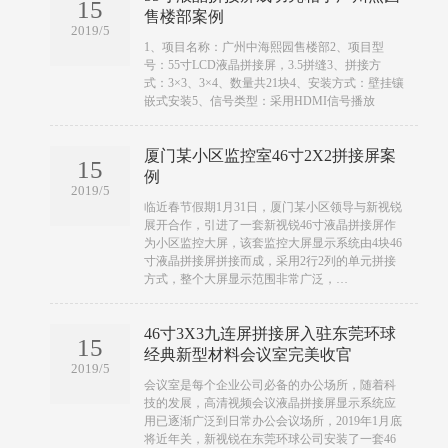
15
售楼部案例
2019/5
​​1、项目名称：广州中海熙园售楼部2、项目型
号：55寸LCD液晶拼接屏，3.5拼缝3、拼接方
式：3×3、3×4、数量共21块4、安装方式：壁挂镶
嵌式安装5、信号类型：采用HDMI信号播放
厦门某小区监控室46寸2X2拼接屏案
15
例
2019/5
​​临近春节假期1月31日，厦门某小区领导与新视锐
展开合作，引进了一套新视锐46寸液晶拼接屏作
为小区监控大屏，该套监控大屏显示系统由4块46
寸液晶拼接屏拼接而成，采用2行2列的单元拼接
方式，整个大屏显示范围非常广泛，…
46寸3X3九连屏拼接屏入驻东莞环球
15
经典新型材料会议室完美收官
2019/5
​​会议室是每个企业公司必备的办公场所，随着科
技的发展，高清视频会议液晶拼接屏显示系统应
用已逐渐广泛到日常办公会议场所，2019年1月底
将近年关，新视锐在东莞环球公司安装了一套46