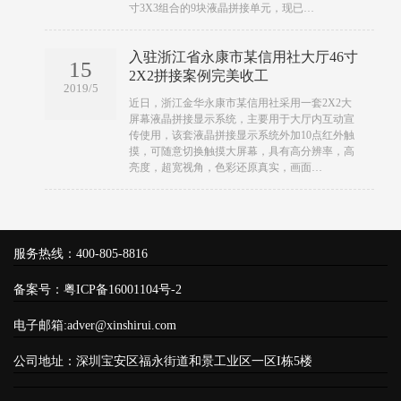
寸3X3组合的9块液晶拼接单元，现已…
入驻浙江省永康市某信用社大厅46寸
15
2X2拼接案例完美收工
2019/5
​​近日，浙江金华永康市某信用社采用一套2X2大
屏幕液晶拼接显示系统，主要用于大厅内互动宣
传使用，该套液晶拼接显示系统外加10点红外触
摸，可随意切换触摸大屏幕，具有高分辨率，高
亮度，超宽视角，色彩还原真实，画面…
服务热线：400-805-8816
备案号：
粤ICP备16001104号-2
电子邮箱:adver@xinshirui.com
公司地址：深圳宝安区福永街道和景工业区一区I栋5楼