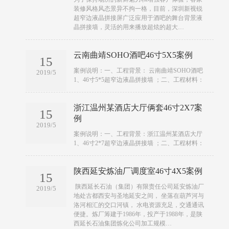
装修风格风态景异不拘一格，目前，深圳新视锐
超窄边液晶拼接屏广泛应用于酒吧的舞台背景液
晶拼接墙，灵活的用来播放超炫的超大…
云南曲靖SOHO酒吧46寸5X5案例
15
​​案例说明：一、工程背景： 云南曲靖SOHO酒吧
2019/5
1、46寸5*5超窄边液晶拼接墙 ；二、工程材料：
浙江温州某酒店大厅俩套46寸2X7案
15
例
2019/5
​​案例说明：一、工程背景：浙江温州某酒店大厅
1、46寸2*7超窄边液晶拼接墙 ；二、工程材料：
陕西延安炼油厂调度室46寸4X5案例
15
​​ 陕西延长石油（集团）有限责任公司延安炼油厂
2019/5
地处古都西安与圣地延安之间， 坐落在葫芦河与
洛河相汇的交口河镇， 水电资源充足，交通通讯
便捷。炼厂筹建于1986年，投产于1988年，是陕
西延长石油集团炼化公司加工规模…