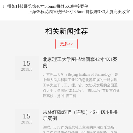
广州某科技展览馆46寸3.5mm拼缝5X8拼接案例
上海锦秋花园售楼部46寸3.5mm拼接屏3X3大屛完美收官
相关新闻推荐
更多>>
北京理工大学图书馆俩套42寸4X1案
15
例
2019/5
​​北京理工大学（Beijing Institute of Technology）是
中华人民共和国工业和信息化部直属的一所以理
工科为主干，工、理、管、文协调发展的全国重
点大学，是国家“211工程”、“985工程”首批重点建
设高校，是“中俄工科…
吉林红磡酒吧（连锁）46寸4X4拼接
15
屏案例
2019/5
​​酒吧、KTV作为现代社会主流的休闲娱乐场所，
为了保持场所的新鲜魅力和增强客户体验，各家