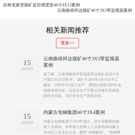
吉林龙家堡煤矿监控调度室46寸4X12案例
云南曲靖祥达煤矿46寸3X5带监视器案例
相关新闻推荐
更多>>
云南曲靖祥达煤矿46寸3X5带监视器
15
案例
2019/5
​​据了解，云南省曲靖市富源县祥达煤矿总设计生
产能力为24万吨/年。该矿于2005年4月16日开工
建设，2008年8月投入生产。围绕云南煤业的长远
战略发展目标，以安全生产为重点加速开发煤炭
新区为目标。为打安全生产调度攻坚…
内蒙古包钢集团46寸3X4案例
15
​​内蒙古包钢集团于1954年成立，是中国重要的钢
2019/5
铁工业基地、世界最大的稀土工业基地和内蒙古
自治区工业龙头企业，拥有“包钢股份”、“包钢稀