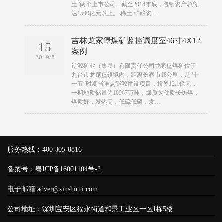
土”两个上市公司。截至2014年底，包钢资产总额
达1500亿元以上。 稀土 矿藏资…
吉林龙家堡煤矿监控调度室46寸4X12
15
案例
2019/5
​​辽源矿业（集团）有限责任公司龙家堡煤矿位于
九台市龙家堡镇境内，距离长春市18公里，是“十
一五”时期省重点能源建设项目，投资12.1亿元，
一期地质储量为10967万吨，煤质为优质长焰煤，
煤质好，发热高，低硫低磷，发…
服务热线：400-805-8816
备案号：
粤ICP备16001104号-2
电子邮箱:adver@xinshirui.com
公司地址：深圳宝安区福永街道和景工业区一区I栋5楼