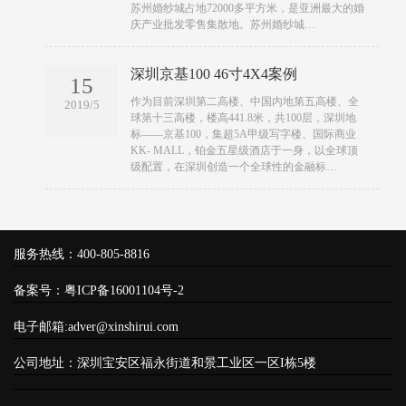
苏州婚纱城占地72000多平方米，是亚洲最大的婚
庆产业批发零售集散地。苏州婚纱城…
深圳京基100 46寸4X4案例
15
​​作为目前深圳第二高楼、中国内地第五高楼、全
2019/5
球第十三高楼，楼高441.8米，共100层，深圳地
标——京基100，集超5A甲级写字楼、国际商业
KK- MALL，铂金五星级酒店于一身，以全球顶
级配置，在深圳创造一个全球性的金融标…
服务热线：400-805-8816
备案号：
粤ICP备16001104号-2
电子邮箱:adver@xinshirui.com
公司地址：深圳宝安区福永街道和景工业区一区I栋5楼