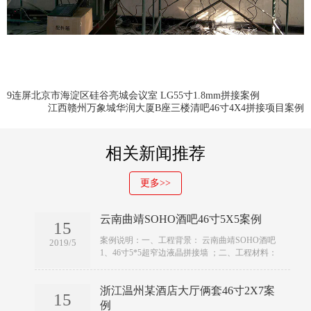
9连屏北京市海淀区硅谷亮城会议室 LG55寸1.8mm拼接案例
江西赣州万象城华润大厦B座三楼清吧46寸4X4拼接项目案例
相关新闻推荐
更多>>
云南曲靖SOHO酒吧46寸5X5案例
15
​​案例说明：一、工程背景： 云南曲靖SOHO酒吧
2019/5
1、46寸5*5超窄边液晶拼接墙 ；二、工程材料：
浙江温州某酒店大厅俩套46寸2X7案
15
例