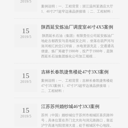
2019/5
​​案例说明：一、工程背景：浙江温州某酒店大厅
1、46寸2*7超窄边液晶拼接墙 ；二、工程材料：
陕西延安炼油厂调度室46寸4X5案例
15
​​ 陕西延长石油（集团）有限责任公司延安炼油厂
2019/5
地处古都西安与圣地延安之间， 坐落在葫芦河与
洛河相汇的交口河镇， 水电资源充足，交通通讯
便捷。炼厂筹建于1986年，投产于1988年，是陕
西延长石油集团炼化公司加工规模…
吉林长春凯捷售楼处47寸3X3案例
15
​​案例说明：一、工程背景：吉林长春凯捷售楼处
2019/5
47寸3X3案例 1、47寸3*3超窄边液晶拼接墙 ；
二、工程材料：
江苏苏州婚纱城46寸3X3案例
15
​​苏州（中国）婚纱城位于苏州市相城区喜庆路99
2019/5
号，具体位置在齐门北大街与润元路路口，靠近
沪宁高速与阳澄湖大道，处于相城区中心地段。